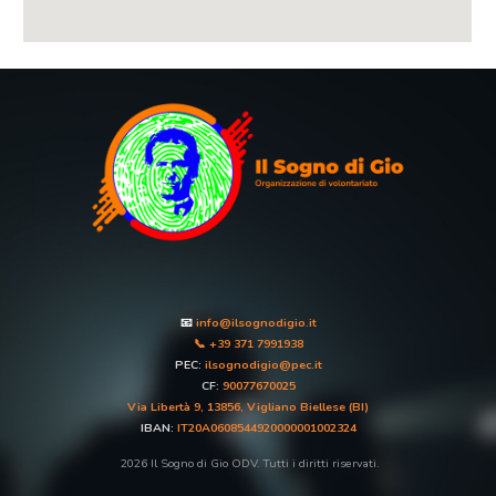
📧
info@ilsognodigio.it
📞 +39 371 7991938
PEC:
ilsognodigio@pec.it
CF:
90077670025
Via Libertà 9, 13856, Vigliano Biellese (BI)
IBAN:
IT20A0608544920000001002324
202
6
Il Sogno di Gio ODV. Tutti i diritti riservati.