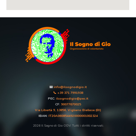
📧
info@ilsognodigio.it
📞 +39 371 7991938
PEC:
ilsognodigio@pec.it
CF:
90077670025
Via Libertà 9, 13856, Vigliano Biellese (BI)
IBAN:
IT20A0608544920000001002324
202
6
Il Sogno di Gio ODV. Tutti i diritti riservati.