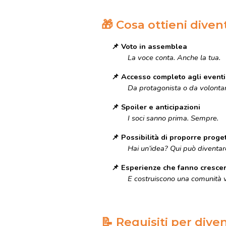
🎁
Cosa ottieni dive
📌
Voto in assemblea
La voce conta. Anche la tua.
📌
Accesso completo agli eventi
Da protagonista o da volontar
📌
Spoiler e anticipazioni
I soci sanno prima. Sempre.
📌
Possibilità di proporre proget
Hai un’idea? Qui può diventar
📌
Esperienze che fanno cresce
E costruiscono una comunità 
📝
Requisiti per dive