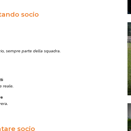
ntando socio
io, sempre parte della squadra.
ti
e reale.
re
vera.
ntare socio