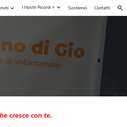
I Nostri Ricordi ⭐️
riviti
Sostienici
Contatti
ion
che cresce con te.